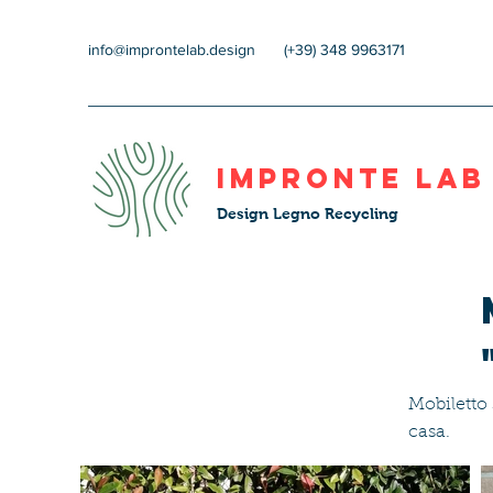
info@improntelab.design
(+39) 348 9963171
impronte lab
Design Legno Recycling
Mobiletto 
casa.